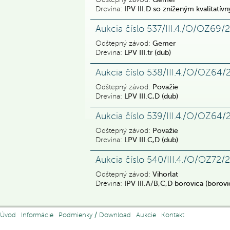
Odštepný závod:
Gemer
Drevina:
IPV III.D so zníženým kvalitat
Aukcia číslo 537/III.4./O/OZ69/
Odštepný závod:
Gemer
Drevina:
LPV III.tr (dub)
Aukcia číslo 538/III.4./O/OZ64
Odštepný závod:
Považie
Drevina:
LPV III.C,D (dub)
Aukcia číslo 539/III.4./O/OZ64
Odštepný závod:
Považie
Drevina:
LPV III.C,D (dub)
Aukcia číslo 540/III.4./O/OZ72/
Odštepný závod:
Vihorlat
Drevina:
IPV III.A/B,C,D borovica (borovi
Úvod
Informácie
Podmienky / Download
Aukcie
Kontakt