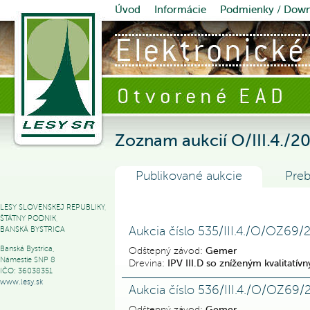
Úvod
Informácie
Podmienky / Dow
Zoznam aukcií O/III.4./2
Publikované aukcie
Preb
LESY SLOVENSKEJ REPUBLIKY,
ŠTÁTNY PODNIK,
Aukcia číslo 535/III.4./O/OZ69/
BANSKÁ BYSTRICA
Banská Bystrica,
Odštepný závod:
Gemer
Námestie SNP 8
Drevina:
IPV III.D so zníženým kvalitat
IČO: 36038351
www.lesy.sk
Aukcia číslo 536/III.4./O/OZ69